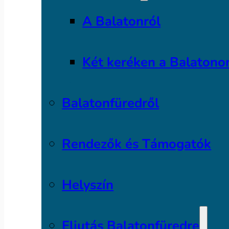
A Balatonról
Két keréken a Balatono
Balatonfüredről
Rendezők és Támogatók
Helyszín
Eljutás Balatonfüredre