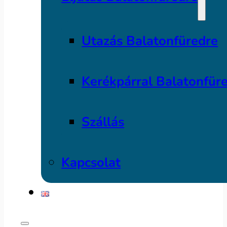
Utazás Balatonfüredre
Kerékpárral Balatonfür
Szállás
Kapcsolat