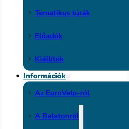
Tematikus túrák
Előadók
Kiállítók
Információk
Az EuroVelo-ról
A Balatonról