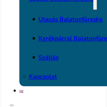
Utazás Balatonfüredre
Kerékpárral Balatonfür
Szállás
Kapcsolat