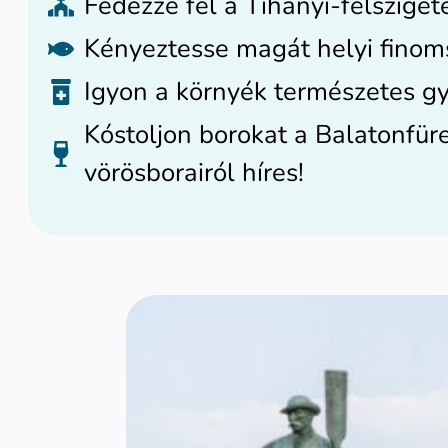
Fedezze fel a Tihanyi-félsziget
Kényeztesse magát helyi finomsá
Igyon a környék természetes gy
Kóstoljon borokat a Balatonfür
vörösborairól híres!