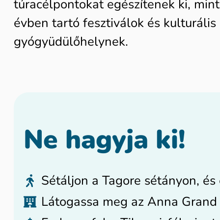
túracélpontokat egészítenek ki, mint
évben tartó fesztiválok és kulturál
gyógyüdülőhelynek.
Ne hagyja ki!
Sétáljon a Tagore sétányon, és 
Látogassa meg az Anna Grand H