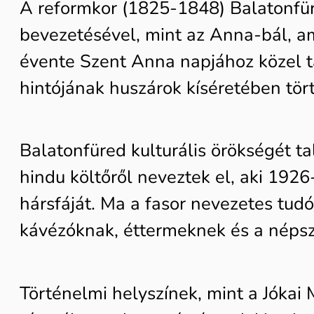
A reformkor (1825-1848) Balatonfür
bevezetésével, mint az Anna-bál, am
évente Szent Anna napjához közel ta
hintójának huszárok kíséretében tört
Balatonfüred kulturális örökségét t
hindu költőről neveztek el, aki 1926
hársfáját. Ma a fasor nevezetes tudó
kávézóknak, éttermeknek és a népsz
Történelmi helyszínek, mint a Jókai