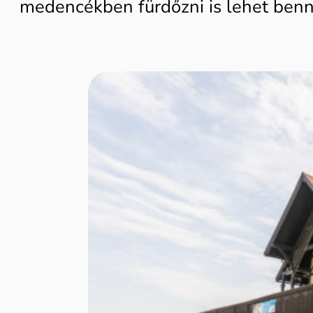
medencékben fürdőzni is lehet benn