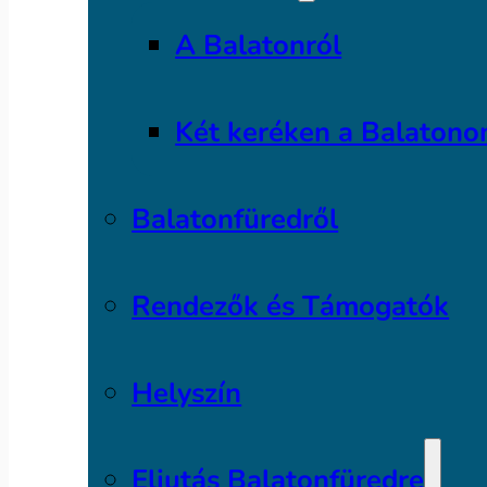
A Balatonról
Két keréken a Balatono
Balatonfüredről
Rendezők és Támogatók
Helyszín
Eljutás Balatonfüredre