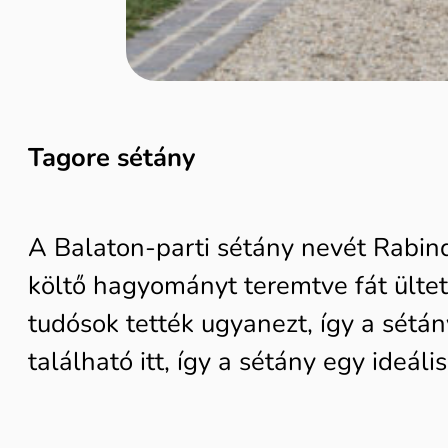
Tagore sétány
A Balaton-parti sétány nevét Rabindr
költő hagyományt teremtve fát ültet
tudósok tették ugyanezt, így a sétá
található itt, így a sétány egy ideál