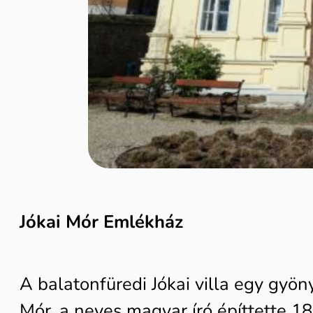
Jókai Mór Emlékház
A balatonfüredi Jókai villa egy gyöny
Mór, a neves magyar író építtette 1