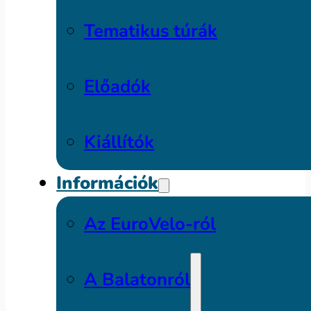
Tematikus túrák
Előadók
Kiállítók
Információk
Az EuroVelo-ról
A Balatonról