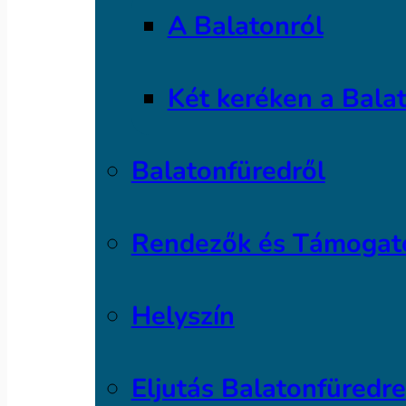
A Balatonról
Két keréken a Bala
Balatonfüredről
Rendezők és Támogat
Helyszín
Eljutás Balatonfüredre