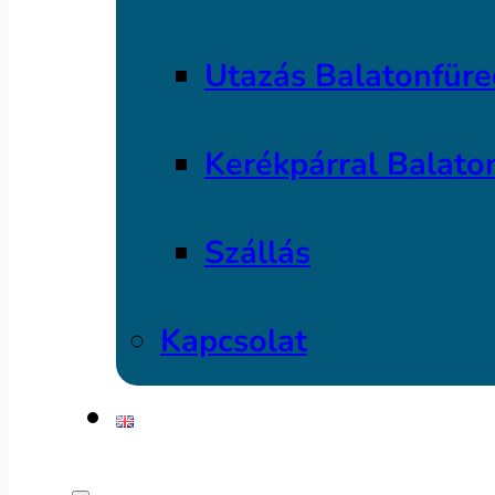
Utazás Balatonfüre
Kerékpárral Balato
Szállás
Kapcsolat