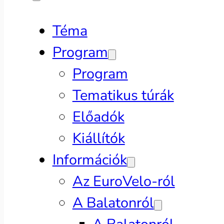
Téma
Program
Program
Tematikus túrák
Előadók
Kiállítók
Információk
Az EuroVelo-ról
A Balatonról