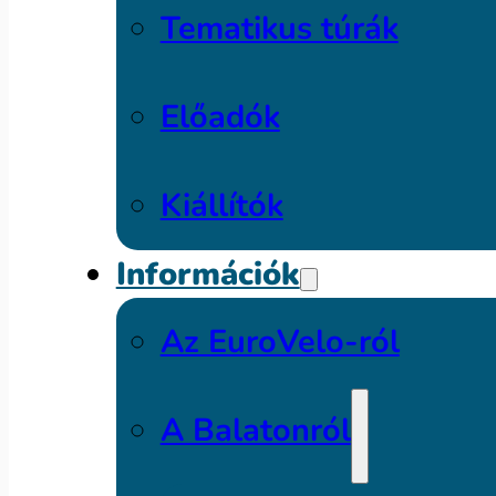
Tematikus túrák
Előadók
Kiállítók
Információk
Az EuroVelo-ról
A Balatonról