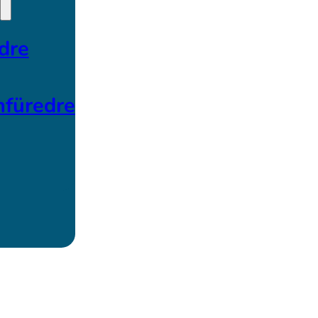
dre
nfüredre