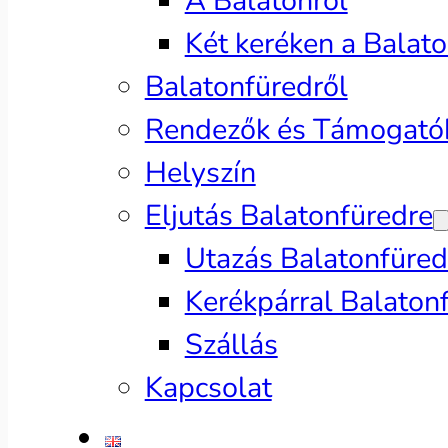
A Balatonról
Két keréken a Balat
Balatonfüredről
Rendezők és Támogató
Helyszín
Eljutás Balatonfüredre
Utazás Balatonfüred
Kerékpárral Balaton
Szállás
Kapcsolat