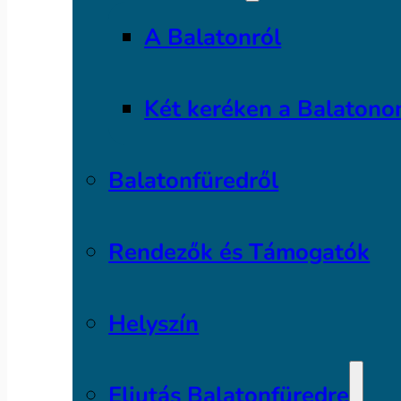
A Balatonról
Két keréken a Balatono
Balatonfüredről
Rendezők és Támogatók
Helyszín
Eljutás Balatonfüredre