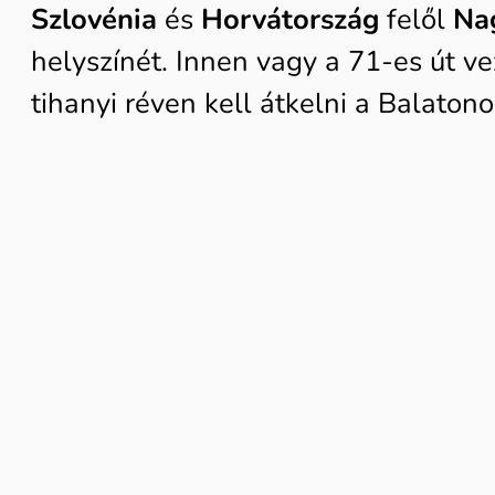
Szlovénia
és
Horvátország
felől
Na
helyszínét. Innen vagy a 71-es út v
tihanyi réven kell átkelni a Balatono