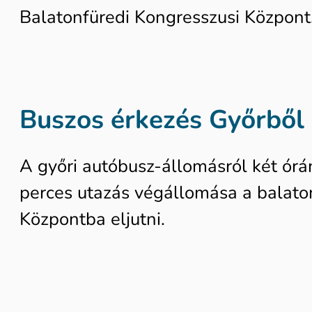
Balatonfüredi Kongresszusi Központ
Buszos érkezés Győrből
A győri autóbusz-állomásról két órán
perces utazás végállomása a balaton
Központba eljutni.