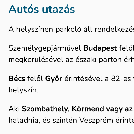
Autós utazás
A helyszínen parkoló áll rendelkezé
Személygépjárművel
Budapest
felő
megkerülésével az északi parton érh
Bécs
felől
Győr
érintésével a 82-es
helyszín.
Aki
Szombathely
,
Körmend vagy az 
haladnia, és szintén Veszprém érin