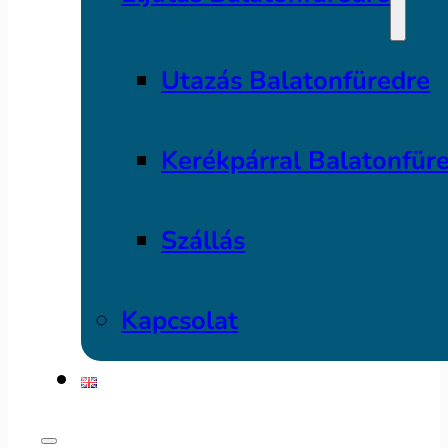
Utazás Balatonfüredre
Kerékpárral Balatonfür
Szállás
Kapcsolat