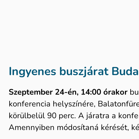
Ingyenes buszjárat Budap
Szeptember 24-én, 14:00 órakor
bus
konferencia helyszínére, Balatonfür
körülbelül 90 perc. A járatra a konfe
Amennyiben módosítaná kérését, kér