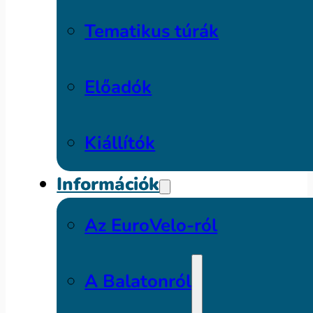
Tematikus túrák
Előadók
Kiállítók
Információk
Az EuroVelo-ról
A Balatonról