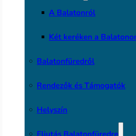
A Balatonról
Két keréken a Balatono
Balatonfüredről
Rendezők és Támogatók
Helyszín
Eljutás Balatonfüredre