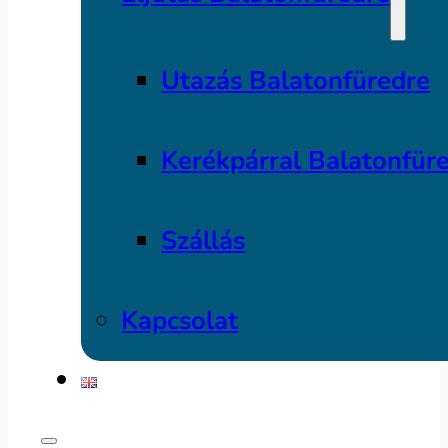
Utazás Balatonfüredre
Kerékpárral Balatonfür
Szállás
Kapcsolat