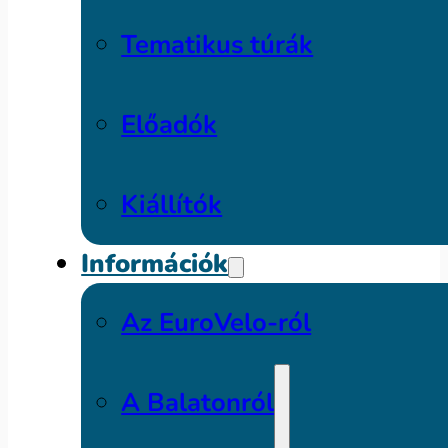
Tematikus túrák
Előadók
Kiállítók
Információk
Az EuroVelo-ról
A Balatonról