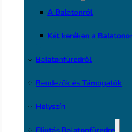
A Balatonról
Két keréken a Balatono
Balatonfüredről
Rendezők és Támogatók
Helyszín
Eljutás Balatonfüredre