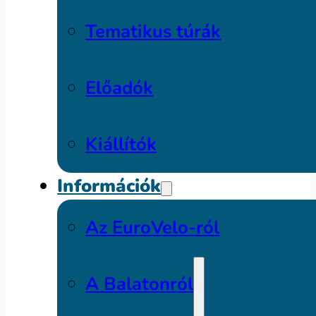
Tematikus túrák
Előadók
Kiállítók
Információk
Az EuroVelo-ról
A Balatonról