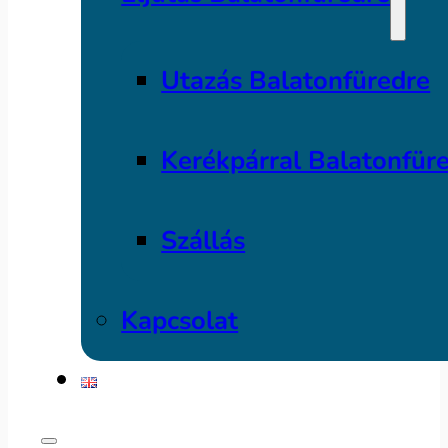
Utazás Balatonfüredre
Kerékpárral Balatonfür
Szállás
Kapcsolat